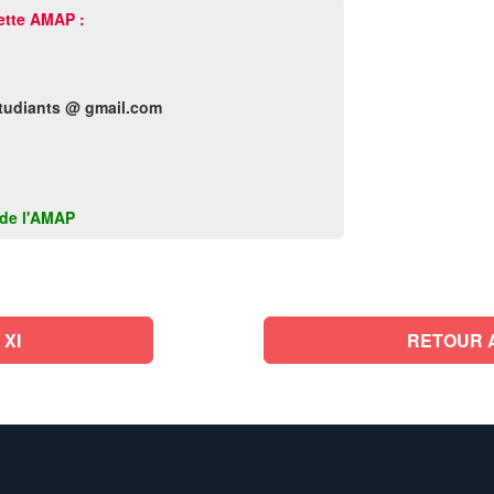
ette AMAP :
tudiants @ gmail.com
k de l'AMAP
XI
RETOUR 