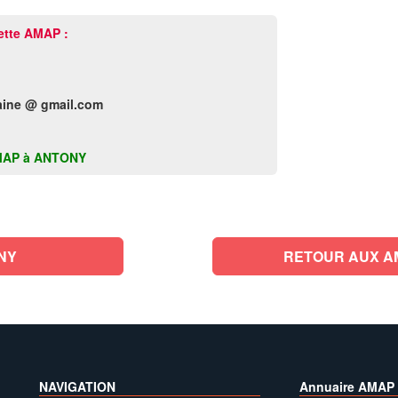
ette AMAP :
aine @ gmail.com
e AMAP à ANTONY
NY
RETOUR AUX A
NAVIGATION
Annuaire AMAP