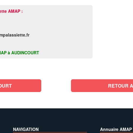
ette AMAP :
palassiette.fr
te AMAP à AUDINCOURT
OURT
RETOUR A
NAVIGATION
Annuaire AMAP