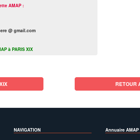
ette AMAP :
ere @ gmail.com
AMAP à PARIS XIX
XIX
RETOUR 
NAVIGATION
Annuaire AMAP