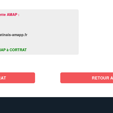
ette AMAP :
atinais-amapp.fr
e AMAP à CORTRAT
RAT
RETOUR A