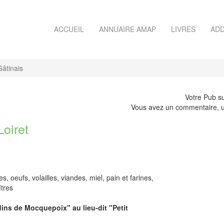
ACCUEIL
ANNUAIRE AMAP
LIVRES
ADD
âtinais
Votre Pub su
Vous avez un commentaire, u
oiret
 oeufs, volailles, viandes, miel, pain et farines,
îtres
dins de Mocquepoix" au lieu-dit "Petit