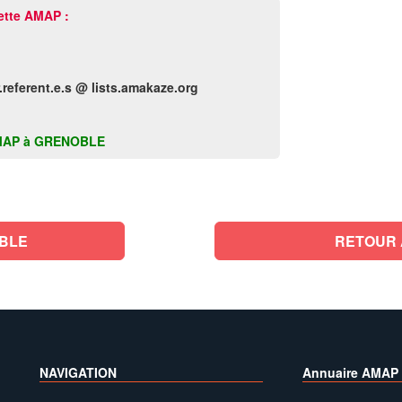
ette AMAP :
referent.e.s @ lists.amakaze.org
e AMAP à GRENOBLE
BLE
RETOUR 
NAVIGATION
Annuaire AMAP