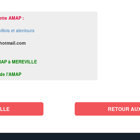
ette AMAP :
ois et alentours
 hotmail.com
e AMAP à MEREVILLE
k de l'AMAP
ILLE
RETOUR AUX