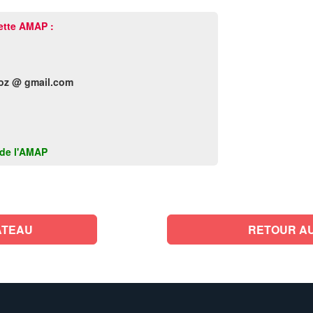
ette AMAP :
oz @ gmail.com
k de l'AMAP
ATEAU
RETOUR AU