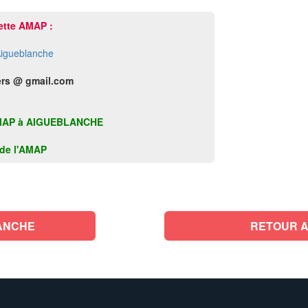
ette AMAP :
igueblanche
rs @ gmail.com
te AMAP à AIGUEBLANCHE
k de l'AMAP
ANCHE
RETOUR A