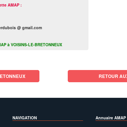
ette AMAP :
rdubois @ gmail.com
te AMAP à VOISINS-LE-BRETONNEUX
RETONNEUX
RETOUR AU
NAVIGATION
Annuaire AMAP