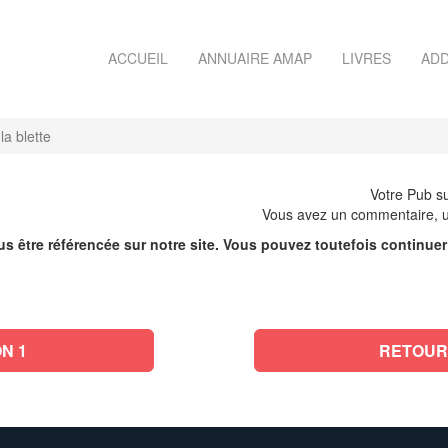
ACCUEIL
ANNUAIRE AMAP
LIVRES
ADD
la blette
Votre Pub su
Vous avez un commentaire, u
s être référencée sur notre site. Vous pouvez toutefois continue
N 1
RETOUR