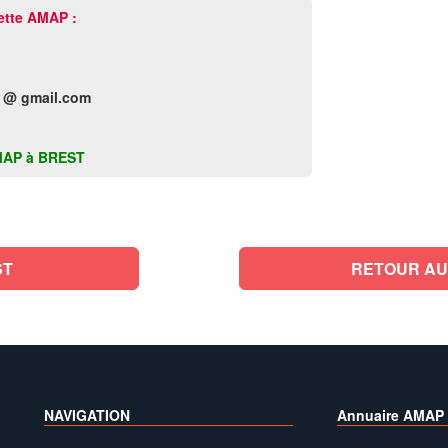
ette AMAP :
 @ gmail.com
 AMAP à BREST
ST
RETOUR AU
NAVIGATION
Annuaire AMAP