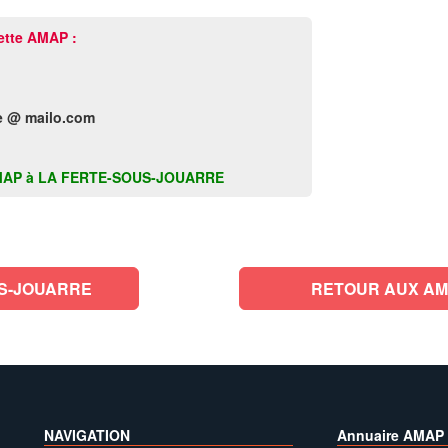
ette AMAP :
e @ mailo.com
tte AMAP à LA FERTE-SOUS-JOUARRE
US-JOUARRE
RETOUR AUX AM
NAVIGATION
Annuaire AMAP