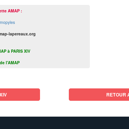
ette AMAP :
rmopyles
map-lapereaux.org
AMAP à PARIS XIV
k de l'AMAP
XIV
RETOUR 