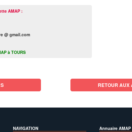
ette AMAP :
ye @ gmail.com
 AMAP à TOURS
RS
RETOUR AUX A
NAVIGATION
Annuaire AMAP