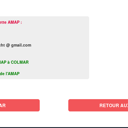
ette AMAP :
cht @ gmail.com
e AMAP à COLMAR
k de l'AMAP
AR
RETOUR AU