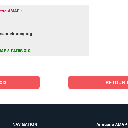
ette AMAP :
mapdelourcq.org
AMAP à PARIS XIX
XIX
RETOUR 
NAVIGATION
Annuaire AMAP