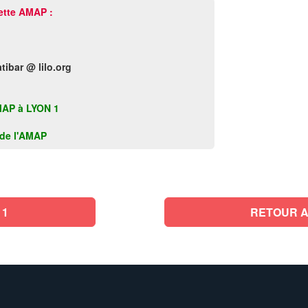
ette AMAP :
tibar @ lilo.org
 AMAP à LYON 1
k de l'AMAP
 1
RETOUR A