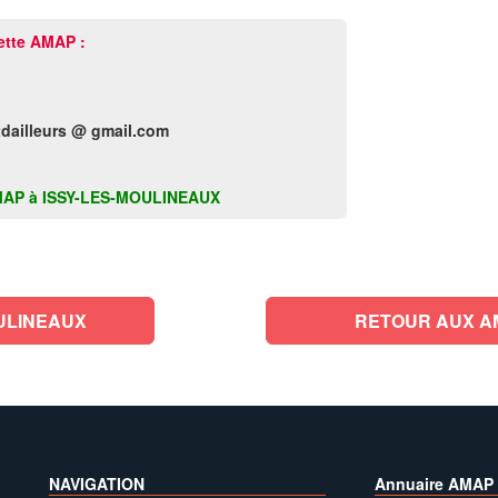
ette AMAP :
dailleurs @ gmail.com
te AMAP à ISSY-LES-MOULINEAUX
ULINEAUX
RETOUR AUX A
NAVIGATION
Annuaire AMAP