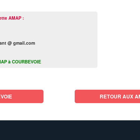
ette AMAP :
ant @ gmail.com
e AMAP à COURBEVOIE
VOIE
RETOUR AUX A