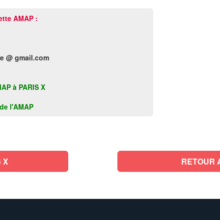
ette AMAP :
ie @ gmail.com
AMAP à PARIS X
k de l'AMAP
 X
RETOUR 