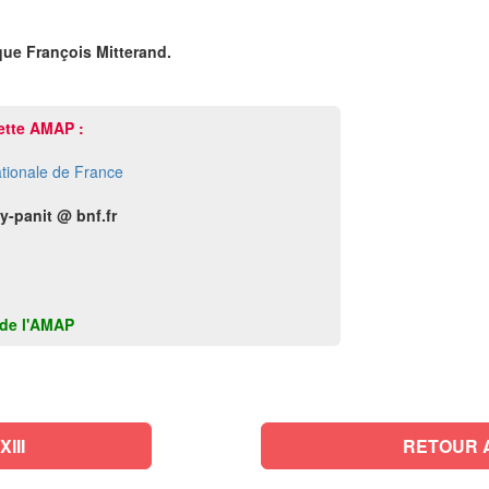
e François Mitterand.
ette AMAP :
tionale de France
dy-panit @ bnf.fr
k de l'AMAP
III
RETOUR 