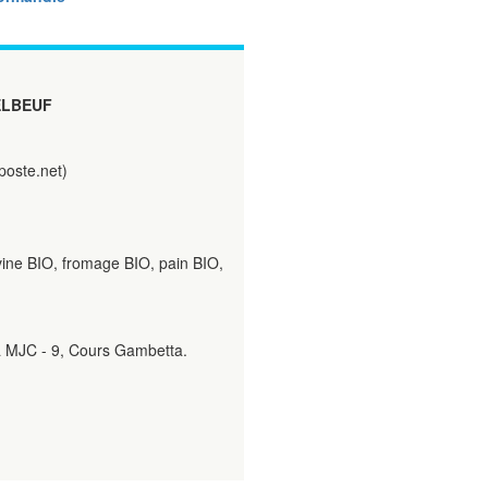
ELBEUF
oste.net)
vine BIO, fromage BIO, pain BIO,
la MJC - 9, Cours Gambetta.