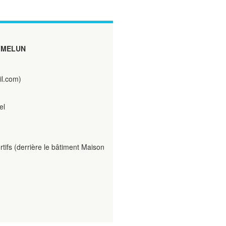
 MELUN
l.com)
el
tifs (derrière le bâtiment Maison