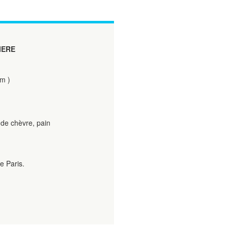
IERE
om )
de chèvre, pain
e Paris.