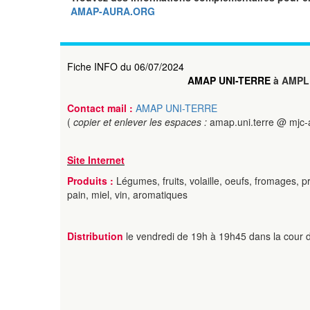
AMAP-AURA.ORG
Fiche INFO du 06/07/2024
AMAP UNI-TERRE
à AMPL
Contact mail :
AMAP UNI-TERRE
(
copier et enlever les espaces :
amap.uni.terre @ mjc-
Site Internet
Produits :
Légumes, fruits, volaille, oeufs, fromages, pr
pain, miel, vin, aromatiques
Distribution
le vendredi de 19h à 19h45 dans la cour d