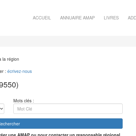
ACCUEIL
ANNUAIRE AMAP
LIVRES
ADD
à la région
er :
écrivez-nous
9550)
Mots clés :
echercher
réer une AMAP ou pour contacter un responsable régional