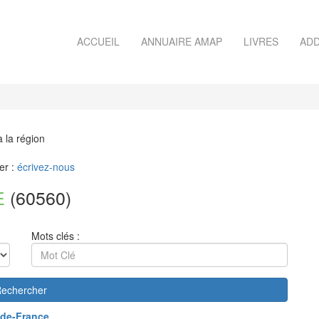
ACCUEIL
ANNUAIRE AMAP
LIVRES
ADD
à la région
er :
écrivez-nous
E
(60560)
Mots clés :
echercher
de-France
.