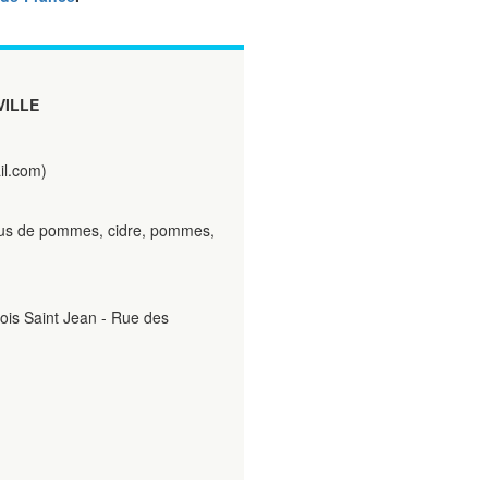
VILLE
il.com)
, jus de pommes, cidre, pommes,
ois Saint Jean - Rue des