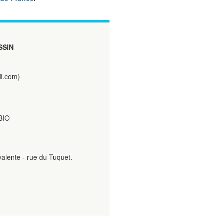
SSIN
l.com)
 BIO
valente - rue du Tuquet.