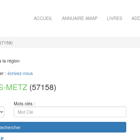
ACCUEIL
ANNUAIRE AMAP
LIVRES
ADD
57158)
à la région
er :
écrivez-nous
S-METZ
(57158)
Mots clés :
echercher
AP