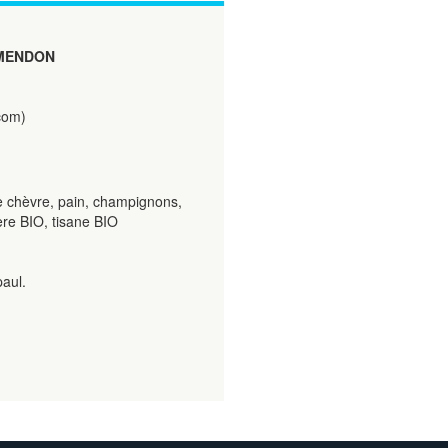
MENDON
com)
 chèvre, pain, champignons,
ière BIO, tisane BIO
paul.