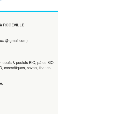
à ROGEVILLE
oux @ gmail.com)
, oeufs & poulets BIO, pâtes BIO,
BIO, cosmétiques, savon, tisanes
e.