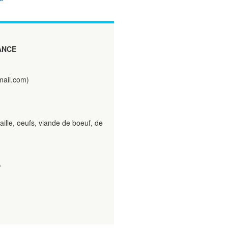
ANCE
ail.com)
aille, oeufs, viande de boeuf, de
.