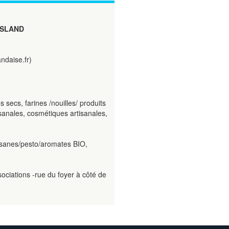
SLAND
daise.fr)
secs, farines /nouilles/ produits
tisanales, cosmétiques artisanales,
tisanes/pesto/aromates BIO,
ociations -rue du foyer à côté de