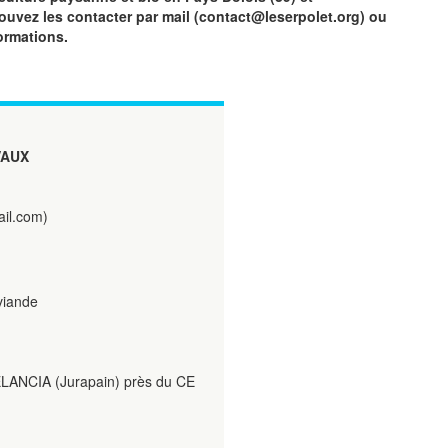
vez les contacter par mail (contact@leserpolet.org) ou
ormations.
VAUX
il.com)
viande
 ELANCIA (Jurapain) près du CE