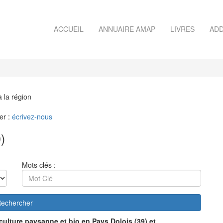
ACCUEIL
ANNUAIRE AMAP
LIVRES
ADD
à la région
er :
écrivez-nous
)
Mots clés :
echercher
culture paysanne et bio en Pays Dolois (39) et