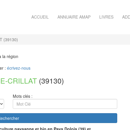
ACCUEIL
ANNUAIRE AMAP
LIVRES
ADD
 (39130)
à la région
er :
écrivez-nous
E-CRILLAT
(39130)
Mots clés :
echercher
culture paysanne et bio en Pays Dolois (39) et