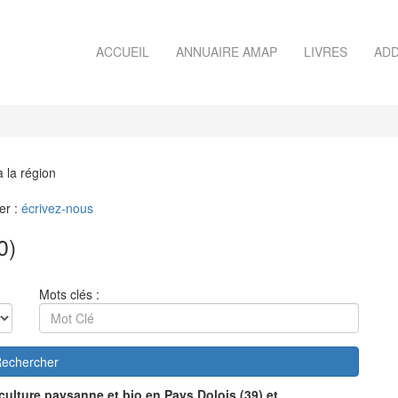
ACCUEIL
ANNUAIRE AMAP
LIVRES
ADD
à la région
er :
écrivez-nous
0)
Mots clés :
echercher
culture paysanne et bio en Pays Dolois (39) et