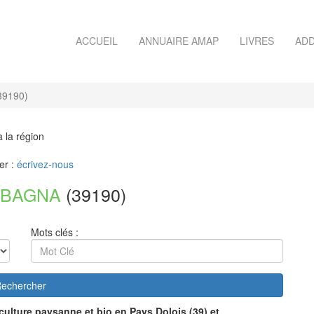
ACCUEIL
ANNUAIRE AMAP
LIVRES
ADD
9190)
à la région
er :
écrivez-nous
RBAGNA
(39190)
Mots clés :
echercher
culture paysanne et bio en Pays Dolois (39) et