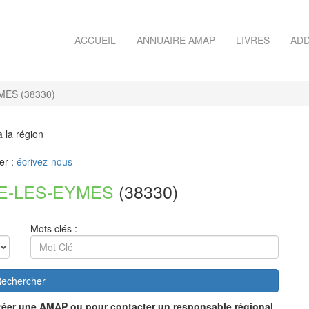
ACCUEIL
ANNUAIRE AMAP
LIVRES
ADD
MES (38330)
à la région
er :
écrivez-nous
RE-LES-EYMES
(38330)
Mots clés :
echercher
réer une AMAP ou pour contacter un responsable régional