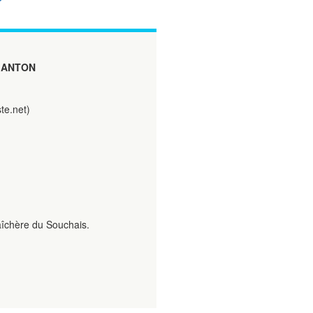
GANTON
te.net)
aîchère du Souchais.