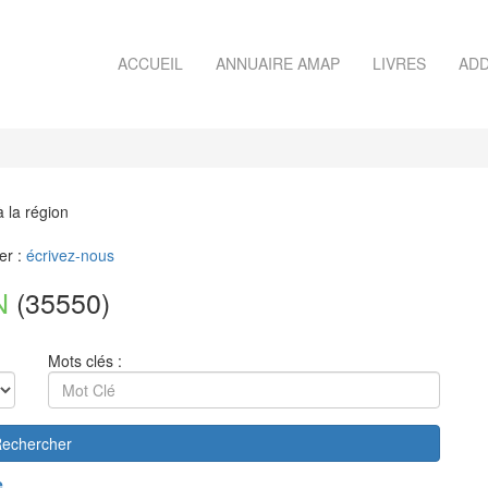
ACCUEIL
ANNUAIRE AMAP
LIVRES
ADD
à la région
er :
écrivez-nous
N
(35550)
Mots clés :
echercher
e