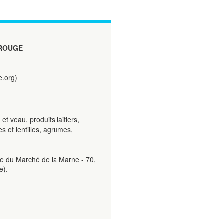
ROUGE
.org)
 et veau, produits laitiers,
es et lentilles, agrumes,
le du Marché de la Marne - 70,
e).