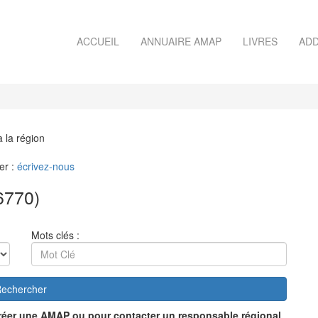
ACCUEIL
ANNUAIRE AMAP
LIVRES
ADD
à la région
er :
écrivez-nous
6770)
Mots clés :
echercher
réer une AMAP ou pour contacter un responsable régional