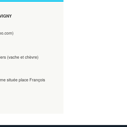
VIGNY
oo.com)
ers (vache et chèvre)
rme située place François