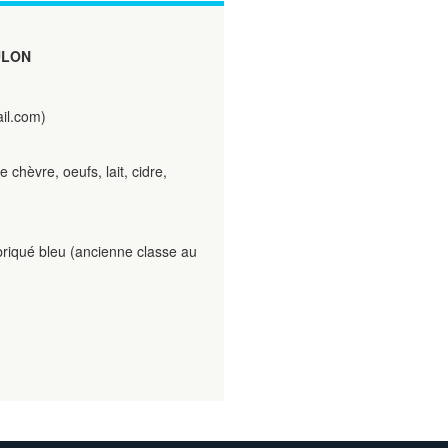
ULON
il.com)
 chèvre, oeufs, lait, cidre,
briqué bleu (ancienne classe au