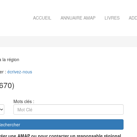
ACCUEIL
ANNUAIRE AMAP
LIVRES
ADD
à la région
er :
écrivez-nous
670)
Mots clés :
echercher
réer une AMAP ou pour contacter un responsable régional