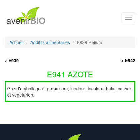
Toggl
navig
Accueil
Additifs alimentaires
E939 Hélium
< E939
> E942
E941 AZOTE
Gaz d'emballage et propulseur, inodore, incolore, halal, casher
et végétarien.