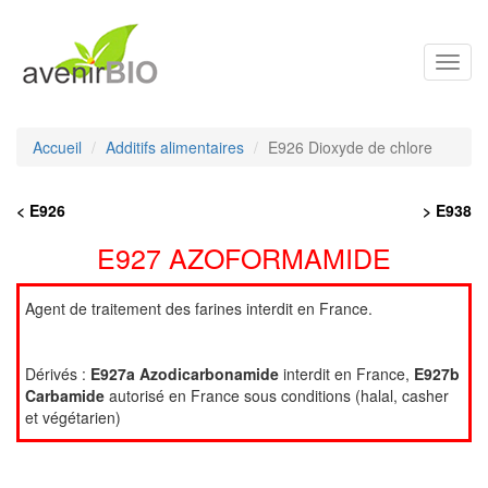
Toggl
navig
Accueil
Additifs alimentaires
E926 Dioxyde de chlore
< E926
> E938
E927 AZOFORMAMIDE
Agent de traitement des farines interdit en France.
Dérivés :
E927a Azodicarbonamide
interdit en France,
E927b
Carbamide
autorisé en France sous conditions (halal, casher
et végétarien)