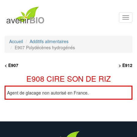
Toggl
navig
Accueil
Additifs alimentaires
E907 Polydécènes hydrogénés
< E907
> E912
E908 CIRE SON DE RIZ
Agent de glacage non autorisé en France.