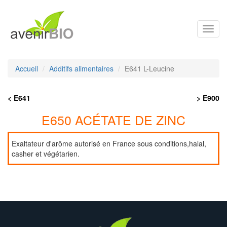
Toggl
navig
Accueil
Additifs alimentaires
E641 L-Leucine
< E641
> E900
E650 ACÉTATE DE ZINC
Exaltateur d'arôme autorisé en France sous conditions,halal,
casher et végétarien.