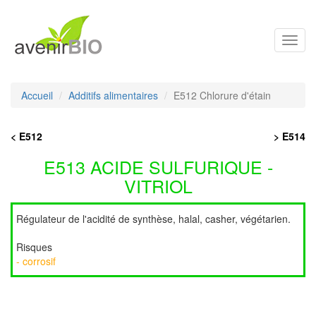
Toggl
navig
Accueil
Additifs alimentaires
E512 Chlorure d'étain
< E512
> E514
E513 ACIDE SULFURIQUE -
VITRIOL
Régulateur de l'acidité de synthèse, halal, casher, végétarien.
Risques
- corrosif