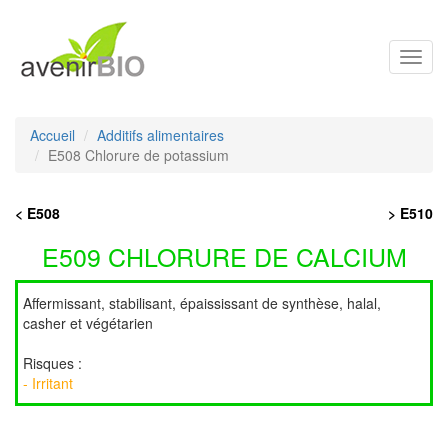
Toggl
navig
Accueil
Additifs alimentaires
E508 Chlorure de potassium
< E508
> E510
E509 CHLORURE DE CALCIUM
Affermissant, stabilisant, épaississant de synthèse, halal,
casher et végétarien
Risques :
- Irritant